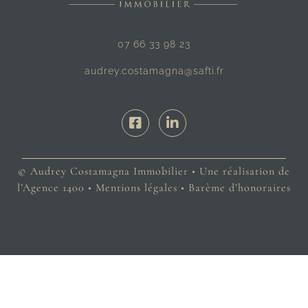
07 66 33 98 23
audrey.costamagna@safti.fr
© Audrey Costamagna Immobilier • Une réalisation de
l’
Agence 1400
• Mentions légales •
Barème d’honoraires